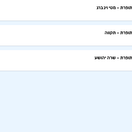
ופרת – מטי וינברג
ופרת – תקווה
ופרת – שרה יהושע